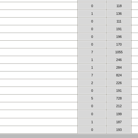
0
118
1
136
0
111
0
191
0
196
0
170
7
1055
1
246
1
284
7
824
2
226
0
191
5
728
0
212
0
199
1
187
0
193