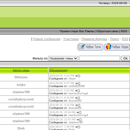
Четверг, 2026-08-06
Приветствую Вас
Гость
|
Обратная связь
|
RSS
[
Новые сообщения
·
Участники
·
Правила форума
·
Поиск
·
RSS
]
Фильтр по:
Автор темы
Обновления
↓
2024-09-28, 4:10 PM
50theme
Сообщение от:
rikasl
2024-09-06, 6:47 PM
bojko
Сообщение от:
u2432025390
2024-08-22, 2:52 AM
sfadeev789
Сообщение от:
mariboborisgd
2024-08-17, 8:18 AM
covidtakoycovid
Сообщение от:
diana2402
2024-08-16, 3:14 PM
covidtakoycovid
Сообщение от:
diana2402
2024-08-16, 10:44 AM
sfadeev789
Сообщение от:
mariboborisgd
2024-08-14, 12:47 PM
sfadeev789
Сообщение от:
sfadeev789
2024-08-07, 7:39 PM
Ekek
Сообщение от:
Ekek