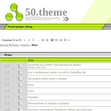
50.theme
Регистрация
|
Вход
12
Страница
12
из
15
«
1
2
…
10
11
13
14
15
»
Форум 50Theme
»
Раздел
»
Игры
Игры
Тема
Заскочил на огонёк (Три месяца не играл)
Warface My.Com
Все о мобильных играх на сайте GameBox.biz
Где можно найти клуб с играми
Игры
Игры
Турниры
Впечатления от первого турнира
Быстрое пополнение баланса в Steam для россиян