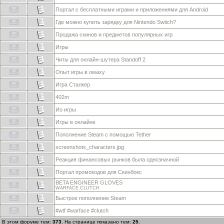
Портал с бесплатными играми и приложениями для Android
Где можно купить зарядку для Nintendo Switch?
Продажа скинов и предметов популярных игр
Игры
Читы для онлайн-шутера Standoff 2
Опыт игры в омаху
Игра Сталкер
402m
Ио игры
Игры в онлайне
Пополнение Steam с помощью Tether
screenshots_characters.jpg
Реакция финансовых рынков была однозначной
Портал промокодов для Скинбокс
BETA ENGINEER GLOVES
WARFACE CLUTCH
Быстрое пополнение Steam
#wtf #warface #clutch
В этом форуме тем:
373
. На странице показано тем:
25
.