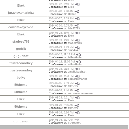
2024-08-02, 3:56 PM
Ekek
Сообщение от:
Ekek
2024-06-28, 9:48 AM
juravlevamarinka
Сообщение от:
Hattab
2024-06-27, 4:39 PM
Ekek
Сообщение от:
Ekek
2024-05-30, 9:55 AM
covidtakoycovid
Сообщение от:
isiv23789
2024-05-28, 5:49 PM
Ekek
Сообщение от:
Ekek
2024-05-16, 1:46 PM
sfadeev789
Сообщение от:
sfadeev789
2024-04-29, 1:49 PM
godrik
Сообщение от:
sins42491
2024-04-12, 11:13 PM
guguenot
Сообщение от:
teflanikola
2024-04-12, 11:05 PM
trustseoandrey
Сообщение от:
teflanikola
2024-03-15, 9:18 PM
trustseoandrey
Сообщение от:
amaliakopirajt
2024-03-08, 5:33 PM
bojko
Сообщение от:
komarroman85
2024-02-05, 9:39 PM
50theme
Сообщение от:
50theme
2024-02-03, 9:46 AM
50theme
Сообщение от:
rodionromanovnov
2024-01-23, 6:21 PM
Ekek
Сообщение от:
Ekek
2024-01-20, 2:05 AM
50theme
Сообщение от:
50theme
2024-01-19, 5:16 PM
Ekek
Сообщение от:
Ekek
2024-01-03, 2:27 AM
guguenot
Сообщение от:
guguenot