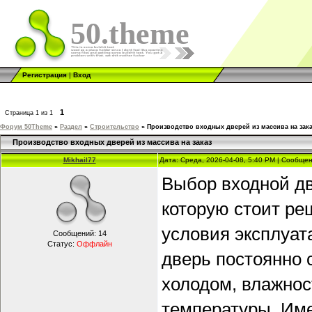
50.theme
Регистрация
|
Вход
1
Страница
1
из
1
Форум 50Theme
»
Раздел
»
Строительство
»
Производство входных дверей из массива на зака
Производство входных дверей из массива на заказ
Mikhail77
Дата: Среда, 2026-04-08, 5:40 PM | Сообще
Выбор входной дв
которую стоит реш
условия эксплуат
Сообщений:
14
Статус:
Оффлайн
дверь постоянно 
холодом, влажнос
температуры. Име