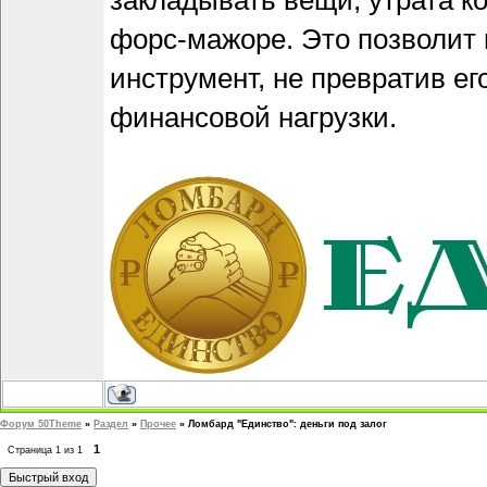
закладывать вещи, утрата к
форс-мажоре. Это позволит 
инструмент, не превратив ег
финансовой нагрузки.
Форум 50Theme
»
Раздел
»
Прочее
»
Ломбард "Единство": деньги под залог
1
Страница
1
из
1