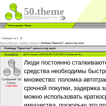
50.theme
Регистрация
|
Вход
1
Страница
1
из
1
Форум 50Theme
»
Раздел
»
Прочее
»
Ломбард "Единство": деньги под залог
Ломбард "Единство": деньги под залог
ProgoBlogo
Дата: Среда, 2026-04-08, 5:34 PM | Сообщение #
1
Люди постоянно сталкиваютс
средства необходимы быстре
множество: поломка автотра
Сообщений:
116
Статус:
Оффлайн
срочной покупки, задержка з
можно использовать краткос
имущества, поскольку это п