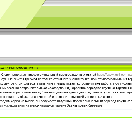
, 12:47 PM | Сообщение #
1
 Киеве предлагает профессиональный перевод научных статей
https://www.april.com.u
Научные тексты требуют не только отличного знания языка, но и точного понимания т
окументов стоит доверять опытным специалистам, которые умеют работать со сложн
внимательно сохраняют смысл исследования, корректно передают научные термины и 
нно важно при подготовке публикаций для международных журналов, участия в конфер
 позволяет избежать неточностей и сохранить высокий уровень качества.
водов Апрель в Киеве, вы получаете надежный профессиональный перевод научных ст
вои исследования на международном уровне без языковых барьеров.