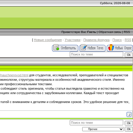
Суббота, 2026-08-08
Приветствую Вас
Гость
|
Обратная связь
|
RSS
[
Новые сообщения
·
Участники
·
Правила форума
·
Поиск
·
RSS
]
a/nauchperevod.html
для студентов, исследователей, преподавателей и специалистов
ерминологии, структуры материала и особенностей академического стиля. Именно
ыми профессиональными текстами.
соблюдают стиль оригинала, чтобы статья выглядела грамотно и естественно на
енциях или сотрудничества с зарубежными коллегами. Каждый текст проходит
атей с вниманием к деталям и соблюдением сроков. Это удобное решение для тех,