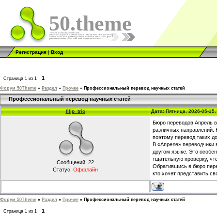
50.theme
Регистрация
|
Вход
1
Страница
1
из
1
Форум 50Theme
»
Раздел
»
Прочее
»
Профессиональный перевод научных статей
Профессиональный перевод научных статей
filip_trio
Дата: Пятница, 2026-05-15
Бюро переводов Апрель в
различных направлений. 
поэтому перевод таких д
В «Апреле» переводчики 
другом языке. Это особе
тщательную проверку, что
Сообщений:
22
Обратившись в бюро пере
Статус:
Оффлайн
кто хочет представить с
Форум 50Theme
»
Раздел
»
Прочее
»
Профессиональный перевод научных статей
1
Страница
1
из
1