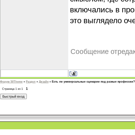
включались в про
это выглядело оч
Сообщение отреда
Форум 50Theme
»
Раздел
»
Дизайн
»
Есть ли универсальные сценарии под разные профессии?
1
Страница
1
из
1