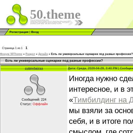
50.theme
Регистрация
|
Вход
1
Страница
1
из
1
Форум 50Theme
»
Раздел
»
Дизайн
»
Есть ли универсальные сценарии под разные профессии?
Есть ли универсальные сценарии под разные профессии?
cutmyhairss
Дата: Среда, 2026-04-29, 3:40 PM | Сообще
Иногда нужно сде
интересное, и в 
«
Тимбилдинг на Д
Сообщений:
224
Статус:
Оффлайн
мы взяли за осно
себя, и в итоге 
смыслом, где сот