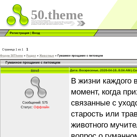
50.theme
Регистрация
|
Вход
1
Страница
1
из
1
Форум 50Theme
»
Раздел
»
Животные
»
Гуманное прощание с питомцем
Гуманное прощание с питомцем
timy4
Дата: Воскресенье, 2026-04-19, 8:04 AM | 
В жизни каждого 
момент, когда пр
связанные с уход
Сообщений:
575
Статус:
Оффлайн
старость или тра
животного мучите
вопрос о гуманно