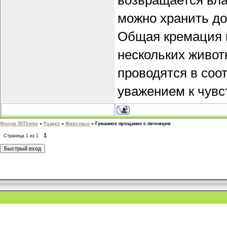
возвращается вла
можно хранить до
Общая кремация 
нескольких живот
проводятся в соо
уважением к чув
Форум 50Theme
»
Раздел
»
Животные
»
Гуманное прощание с питомцем
1
Страница
1
из
1