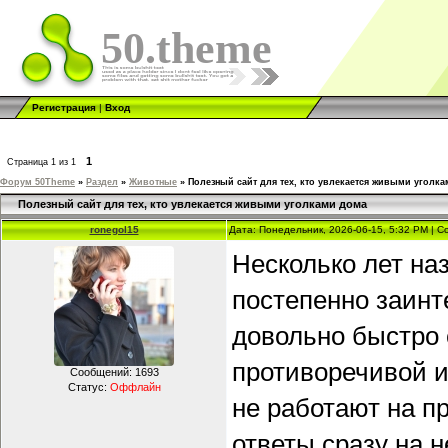
50.theme
Регистрация
|
Вход
1
Страница
1
из
1
Форум 50Theme
»
Раздел
»
Животные
»
Полезный сайт для тех, кто увлекается живыми уголк
Полезный сайт для тех, кто увлекается живыми уголками дома
ronegol15
Дата: Понедельник, 2026-06-15, 5:32 PM | 
Несколько лет на
постепенно заинт
довольно быстро с
противоречивой 
Сообщений:
1693
Статус:
Оффлайн
не работают на п
ответы сразу на 