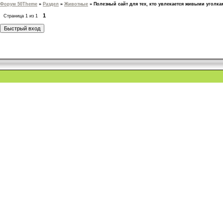
Форум 50Theme
»
Раздел
»
Животные
»
Полезный сайт для тех, кто увлекается живыми уголк
1
Страница
1
из
1