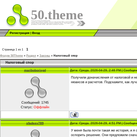
50.theme
Регистрация
|
Вход
1
Страница
1
из
1
Форум 50Theme
»
Раздел
»
Законы
»
Налоговый спор
Налоговый спор
mariboborisgd
Дата: Среда, 2026-04-29, 2:46 PM | Сообще
Получили доначисления от налоговой и н
нюансов и расчетов. Подскажите, как луч
Сообщений:
1745
Статус:
Оффлайн
sfadeev789
Дата: Среда, 2026-04-29, 4:51 PM | Сообще
У меня была почти такая же история, и я
оспорить решение. Они предложили сна