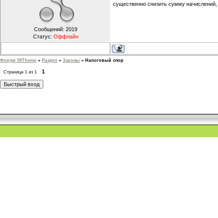
существенно снизить сумму начислений, 
Сообщений:
2019
Статус:
Оффлайн
Форум 50Theme
»
Раздел
»
Законы
»
Налоговый спор
1
Страница
1
из
1