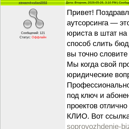
stepanykyulian2002
Дата: Вторник, 2026-05-26, 3:10 PM | Сооб
Привет! Поздравл
аутсорсинга — эт
юриста в штат на
Сообщений:
121
Статус:
Оффлайн
способ слить бюд
вы точно словите
Мы когда свой про
юридические воп
Профессионально
под ключ и абоне
проектов отлично
КЛИО. Вот ссылка
soprovozhdenie-bi