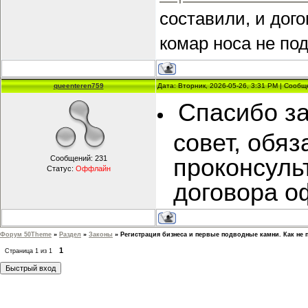
составили, и дог
комар носа не по
queenteren759
Дата: Вторник, 2026-05-26, 3:31 PM | Сооб
Спасибо за
совет, обяз
Сообщений:
231
проконсуль
Статус:
Оффлайн
договора о
Форум 50Theme
»
Раздел
»
Законы
»
Регистрация бизнеса и первые подводные камни. Как не 
1
Страница
1
из
1