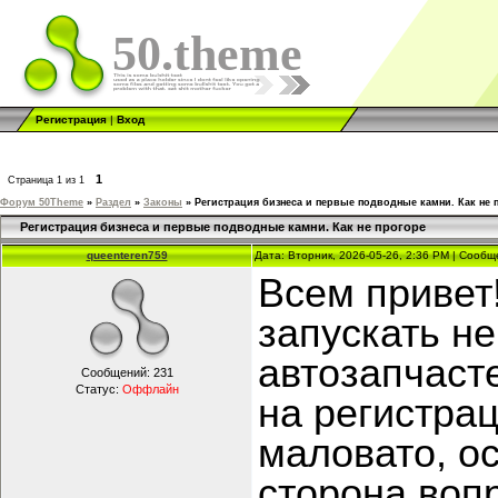
50.theme
Регистрация
|
Вход
1
Страница
1
из
1
Форум 50Theme
»
Раздел
»
Законы
»
Регистрация бизнеса и первые подводные камни. Как не 
Регистрация бизнеса и первые подводные камни. Как не прогоре
queenteren759
Дата: Вторник, 2026-05-26, 2:36 PM | Сооб
Всем привет
запускать н
автозапчаст
Сообщений:
231
Статус:
Оффлайн
на регистра
маловато, о
сторона воп