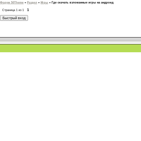
Форум 50Theme
»
Раздел
»
Игры
»
Где скачать взломанные игры на андроид
1
Страница
1
из
1