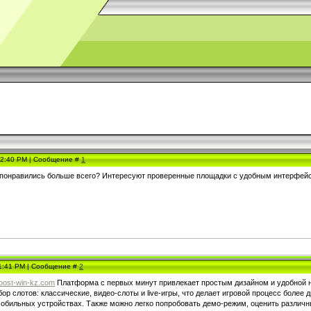
, 2:40 PM | Сообщение #
1
 понравились больше всего? Интересуют проверенные площадки с удобным интерфей
 1:41 PM | Сообщение #
2
oost-win-kz.com
Платформа с первых минут привлекает простым дизайном и удобной на
р слотов: классические, видео-слоты и live-игры, что делает игровой процесс более
 мобильных устройствах. Также можно легко попробовать демо-режим, оценить различн