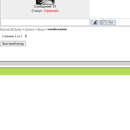
Сообщений:
57
Статус:
Оффлайн
Форум 50Theme
»
Раздел
»
Игры
»
онлайн-казино
1
Страница
1
из
1