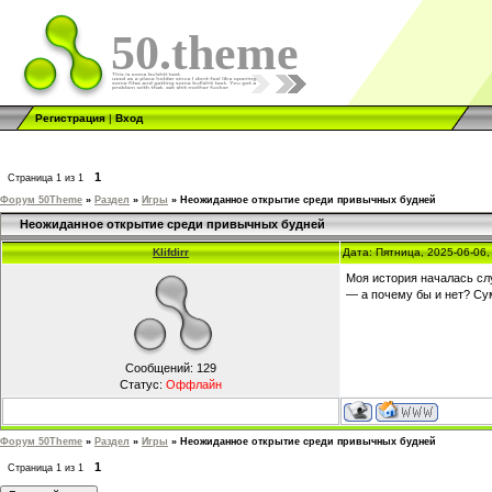
50.theme
Регистрация
|
Вход
1
Страница
1
из
1
Форум 50Theme
»
Раздел
»
Игры
»
Неожиданное открытие среди привычных будней
Неожиданное открытие среди привычных будней
Klifdirr
Дата: Пятница, 2025-06-06
Моя история началась сл
— а почему бы и нет? Сум
Сообщений:
129
Статус:
Оффлайн
Форум 50Theme
»
Раздел
»
Игры
»
Неожиданное открытие среди привычных будней
1
Страница
1
из
1