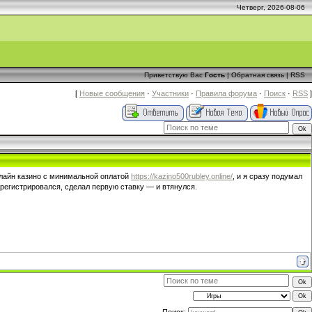
Четверг, 2026-08-06
Приветствую Вас
Гость
|
Обратная связь
|
RSS
[
Новые сообщения
·
Участники
·
Правила форума
·
Поиск
·
RSS
]
нлайн казино с минимальной оплатой
https://kazino500rubley.online/
, и я сразу подумал
арегистрировался, сделал первую ставку — и втянулся.
Поиск: