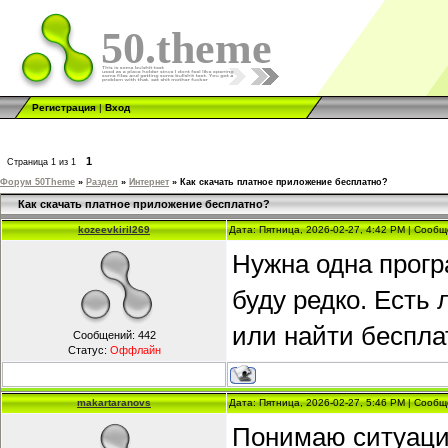
50.theme
Регистрация
|
Вход
1
Страница
1
из
1
Форум 50Theme
»
Раздел
»
Интернет
»
Как скачать платное приложение бесплатно?
Как скачать платное приложение бесплатно?
kozeevkiril269
Дата: Пятница, 2026-02-27, 4:42 PM | Сооб
Нужна одна прогр
буду редко. Есть
или найти беспла
Сообщений:
442
Статус:
Оффлайн
makartaranovs
Дата: Пятница, 2026-02-27, 5:46 PM | Сооб
Понимаю ситуаци