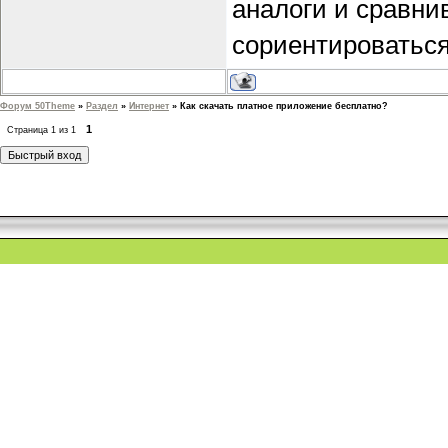
аналоги и сравни
сориентироваться
Форум 50Theme
»
Раздел
»
Интернет
»
Как скачать платное приложение бесплатно?
1
Страница
1
из
1