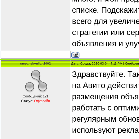
списке. Подскажи
всего для увелич
стратегии или се
объявления и ул
stepanykyulian2002
Дата: Среда, 2026-03-04, 4:11 PM | Сообще
Здравствуйте. Так
на Авито действи
размещения объя
Сообщений:
121
Статус:
Оффлайн
работать с оптими
регулярным обнов
используют рекл