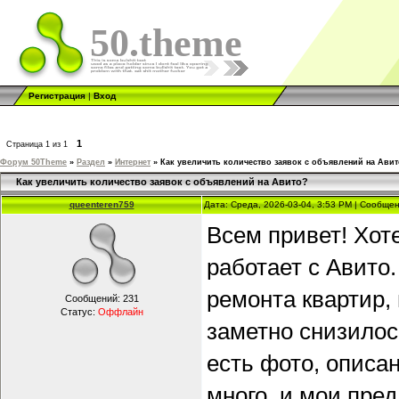
50.theme
Регистрация
|
Вход
1
Страница
1
из
1
Форум 50Theme
»
Раздел
»
Интернет
»
Как увеличить количество заявок с объявлений на Ави
Как увеличить количество заявок с объявлений на Авито?
queenteren759
Дата: Среда, 2026-03-04, 3:53 PM | Сообще
Всем привет! Хоте
работает с Авито
ремонта квартир,
Сообщений:
231
Статус:
Оффлайн
заметно снизилос
есть фото, описан
много, и мои пре