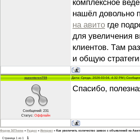
комплексное веде
нашёл довольно 
на авито
где подр
для увеличения 
клиентов. Там ра
и общую стратег
queenteren759
Дата: Среда, 2026-03-04, 4:32 PM | Сообще
Спасибо, полезна
Сообщений:
231
Статус:
Оффлайн
Форум 50Theme
»
Раздел
»
Интернет
»
Как увеличить количество заявок с объявлений на Ави
1
Страница
1
из
1