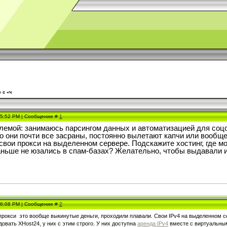
 с «ч
, 5:52 PM | Сообщение #
1
лемой: занимаюсь парсингом данных и автоматизацией для соц
но они почти все засраны, постоянно вылетают капчи или вообщ
свои прокси на выделенном сервере. Подскажите хостинг, где м
аньше не юзались в спам-базах? Желательно, чтобы выдавали и
, 6:08 PM | Сообщение #
2
рокси это вообще выкинутые деньги, проходили плавали. Свои IPv4 на выделенном сер
овать XHost24, у них с этим строго. У них доступна
аренда IPv4
вместе с виртуальным