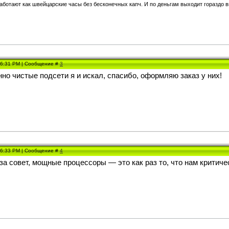
аботают как швейцарские часы без бесконечных капч. И по деньгам выходит гораздо 
, 6:31 PM | Сообщение #
3
но чистые подсети я и искал, спасибо, оформляю заказ у них!
, 6:33 PM | Сообщение #
4
за совет, мощные процессоры — это как раз то, что нам критич