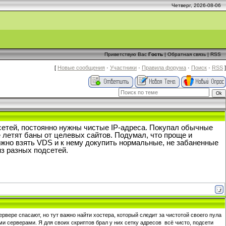
Четверг, 2026-08-06
Приветствую Вас
Гость
|
Обратная связь
|
RSS
[
Новые сообщения
·
Участники
·
Правила форума
·
Поиск
·
RSS
]
сетей, постоянно нужны чистые IP-адреса. Покупал обычные
е летят баны от целевых сайтов. Подумал, что проще и
ожно взять VDS и к нему докупить нормальные, не забаненные
з разных подсетей.
вере спасают, но тут важно найти хостера, который следит за чистотой своего пула
и серверами. Я для своих скриптов брал у них сетку адресов всё чисто, подсети