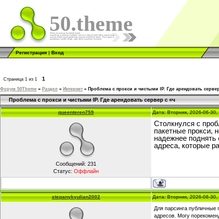
50.theme
Регистрация
|
Вход
1
Страница
1
из
1
Форум 50Theme
»
Раздел
»
Интернет
»
Проблема с прокси и чистыми IP. Где арендовать сервер
Проблема с прокси и чистыми IP. Где арендовать сервер с «ч
queenteren759
Дата: Вторник, 2026-06-30
Столкнулся с проб
пакетные прокси, 
надежнее поднять 
адреса, которые р
Сообщений:
231
Статус:
Оффлайн
stepanykyulian2002
Дата: Вторник, 2026-06-30
Для парсинга публичные п
адресов. Могу порекоменд