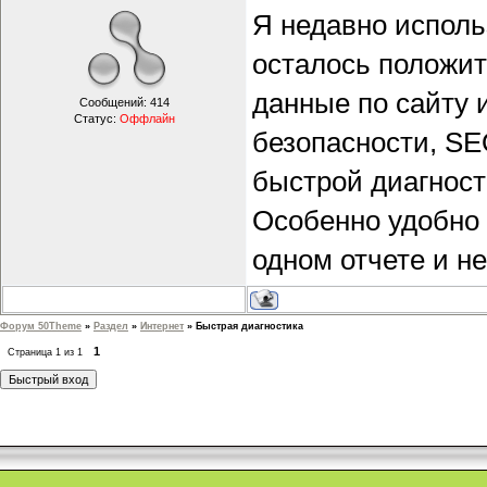
Я недавно испол
осталось положит
данные по сайту
Сообщений:
414
Статус:
Оффлайн
безопасности, SE
быстрой диагност
Особенно удобно 
одном отчете и не
Форум 50Theme
»
Раздел
»
Интернет
»
Быстрая диагностика
1
Страница
1
из
1