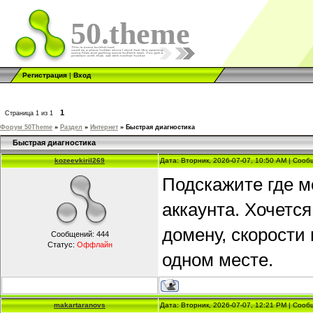
50.theme
Регистрация
|
Вход
1
Страница
1
из
1
Форум 50Theme
»
Раздел
»
Интернет
»
Быстрая диагностика
Быстрая диагностика
kozeevkiril269
Дата: Вторник, 2026-07-07, 10:50 AM | Соо
Подскажите где м
аккаунта. Хочется
домену, скорости
Сообщений:
444
Статус:
Оффлайн
одном месте.
makartaranovs
Дата: Вторник, 2026-07-07, 12:21 PM | Соо