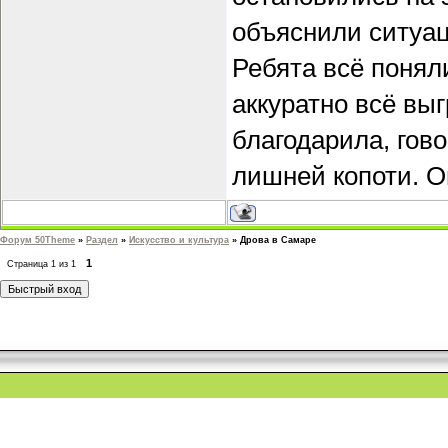
объяснили ситуа
Ребята всё понял
аккуратно всё вы
благодарила, гово
лишней копоти. О
Форум 50Theme
»
Раздел
»
Искусство и культура
»
Дрова в Самаре
1
Страница
1
из
1