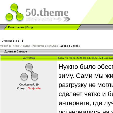
50.theme
Регистрация
|
Вход
1
Страница
1
из
1
Форум 50Theme
»
Раздел
»
Искусство и культура
»
Дрова в Самаре
Дрова в Самаре
vanya99jj
Дата: Четверг, 2026-05-14, 8:35 PM | Сооб
Нужно было обесп
зиму. Сами мы жи
разгрузку не могл
Сообщений:
19
Статус:
Оффлайн
сделает четко и 
интернете, где л
остановились на 