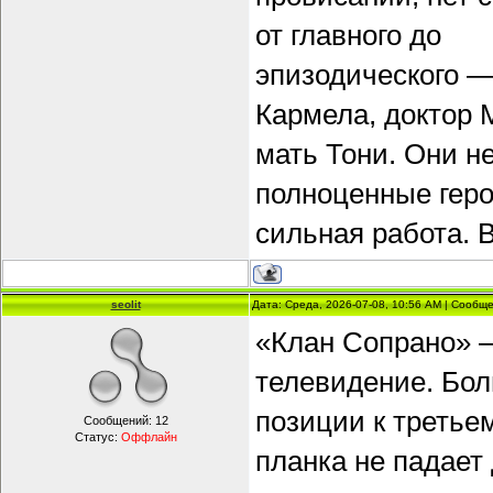
от главного до
эпизодического 
Кармела, доктор 
мать Тони. Они н
полноценные геро
сильная работа. 
seolit
Дата: Среда, 2026-07-08, 10:56 AM | Сообщ
«Клан Сопрано» —
телевидение. Бол
позиции к третьем
Сообщений:
12
Статус:
Оффлайн
планка не падает