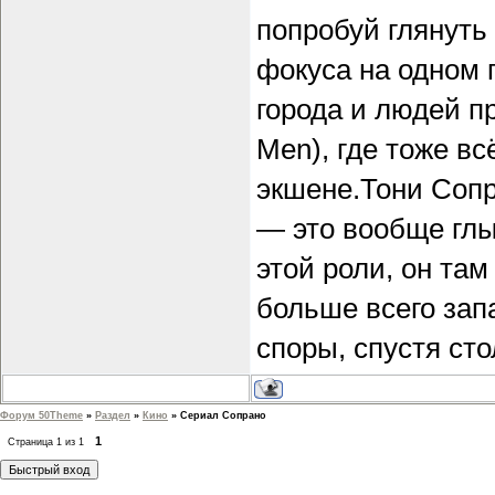
попробуй глянуть
фокуса на одном г
города и людей п
Men), где тоже вс
экшене.Тони Соп
— это вообще глы
этой роли, он там
больше всего зап
споры, спустя сто
Форум 50Theme
»
Раздел
»
Кино
»
Сериал Сопрано
1
Страница
1
из
1