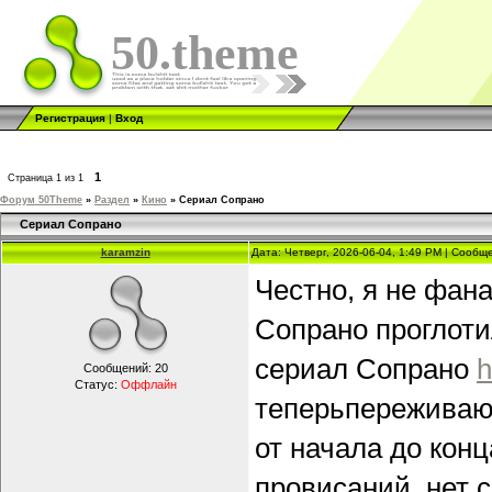
50.theme
Регистрация
|
Вход
1
Страница
1
из
1
Форум 50Theme
»
Раздел
»
Кино
»
Сериал Сопрано
Сериал Сопрано
karamzin
Дата: Четверг, 2026-06-04, 1:49 PM | Сооб
Честно, я не фан
Сопрано проглоти
сериал Сопрано
h
Сообщений:
20
Статус:
Оффлайн
теперьпереживаю,
от начала до конц
провисаний, нет 