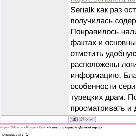
Serialk как раз о
получилась содер
Понравилось нал
фактах и основны
отметить удобную
расположены логи
информацию. Бла
особенности сериа
турецких драм. П
просматривать и д
Форум 50Theme
»
Раздел
»
Кино
»
Немного о сериале «Далекий город»
1
Страница
1
из
1