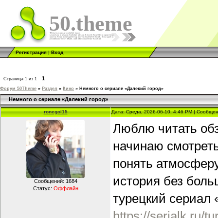
50.theme
Регистрация
|
Вход
1
Страница
1
из
1
Форум 50Theme
»
Раздел
»
Кино
»
Немного о сериале «Далекий город»
Немного о сериале «Далекий город»
ronegol15
Дата: Среда, 2026-06-10, 4:46 PM | Сообще
Люблю читать обз
начинаю смотреть
понять атмосферу
история без боль
Сообщений:
1684
Статус:
Оффлайн
турецкий сериал 
https://serialk.ru/t