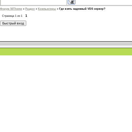
Форум 50Theme
»
Раздел
»
Компьютеры
»
Где взять надежный VDS сервер?
1
Страница
1
из
1