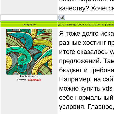
качеству? Хочетс
uefhjgdjho
Дата: Пятница, 2025-12-12, 11:06 PM | Соо
Я тоже долго иск
разные хостинг п
итоге оказалось 
предложений. Там
бюджет и требова
Сообщений:
2
Например, на са
Статус:
Оффлайн
можно купить vds
себе нормальный 
условия. Главное