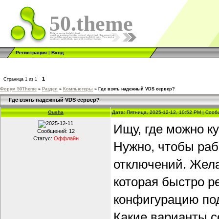
50.theme
Регистрация
|
Вход
1
Страница
1
из
1
Форум 50Theme
»
Раздел
»
Компьютеры
»
Где взять надежный VDS сервер?
Где взять надежный VDS сервер?
Ousha
Дата: Пятница, 2025-12-12, 10:52 PM | Соо
Ищу, где можно к
Сообщений:
12
Статус:
Оффлайн
Нужно, чтобы раб
отключений. Жела
которая быстро р
конфигурацию под
Какие варианты с