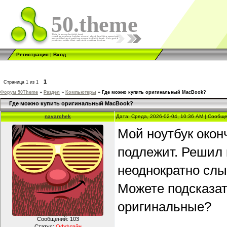
50.theme
Регистрация
|
Вход
1
Страница
1
из
1
Форум 50Theme
»
Раздел
»
Компьютеры
»
Где можно купить оригинальный MacBook?
Где можно купить оригинальный MacBook?
navarchek
Дата: Среда, 2026-02-04, 10:36 AM | Сообщ
Мой ноутбук окон
подлежит. Решил 
неоднократно слы
Можете подсказат
оригинальные?
Сообщений:
103
Статус:
Оффлайн