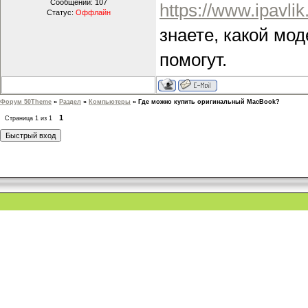
Сообщений:
107
https://www.ipavli
Статус:
Оффлайн
знаете, какой мо
помогут.
Форум 50Theme
»
Раздел
»
Компьютеры
»
Где можно купить оригинальный MacBook?
1
Страница
1
из
1