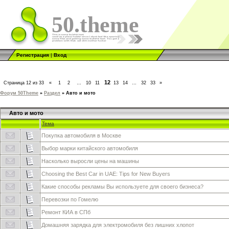
50.theme
Регистрация
|
Вход
12
Страница
12
из
33
«
1
2
…
10
11
13
14
…
32
33
»
Форум 50Theme
»
Раздел
»
Авто и мото
Авто и мото
Тема
Покупка автомобиля в Москве
Выбор марки китайского автомобиля
Насколько выросли цены на машины
Choosing the Best Car in UAE: Tips for New Buyers
Какие способы рекламы Вы используете для своего бизнеса?
Перевозки по Гомелю
Ремонт КИА в СПб
Домашняя зарядка для электромобиля без лишних хлопот