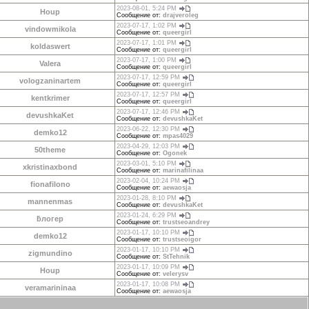
2023-08-01, 5:24 PM
Houp
Сообщение от:
drajveroleg
2023-07-17, 1:02 PM
vindowmikola
Сообщение от:
queergirl
2023-07-17, 1:01 PM
koldaswert
Сообщение от:
queergirl
2023-07-17, 1:00 PM
Valera
Сообщение от:
queergirl
2023-07-17, 12:59 PM
vologzaninartem
Сообщение от:
queergirl
2023-07-17, 12:57 PM
kentkrimer
Сообщение от:
queergirl
2023-07-17, 12:46 PM
devushkaKet
Сообщение от:
devushkaKet
2023-06-22, 12:30 PM
demko12
Сообщение от:
mpas4029
2023-04-29, 12:03 PM
50theme
Сообщение от:
Ogonek
2023-03-01, 5:10 PM
xkristinaxbond
Сообщение от:
marinafilinaa
2023-02-04, 10:24 PM
fionafilono
Сообщение от:
aewaosja
2023-01-28, 8:10 PM
mannenmas
Сообщение от:
devushkaKet
2023-01-24, 6:29 PM
ƃлогер
Сообщение от:
trustseoandrey
2023-01-17, 10:10 PM
demko12
Сообщение от:
trustseoigor
2023-01-17, 10:10 PM
zigmundino
Сообщение от:
StTehnik
2023-01-17, 10:09 PM
Houp
Сообщение от:
velerysv
2023-01-17, 10:08 PM
veramarininaa
Сообщение от:
aewaosja