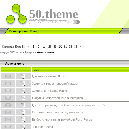
50.theme
Регистрация
|
Вход
30
Страница
30
из
33
«
1
2
…
28
29
31
32
33
»
Форум 50Theme
»
Раздел
»
Авто и мото
Авто и мото
Тема
Где мне скачать ЭПТС
Замена стекла передней фары
Замена и покупка масла
Покупка качественного антифриза
Где есть размещать объявления о продаже авто?
Сколько стоит ремонт кузова авто
Выбор стекла на автомобиль Ford Focus
зерносушилка