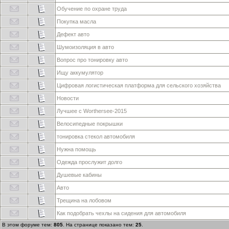
Обучение по охране труда
Покупка масла
Дефект авто
Шумоизоляция в авто
Вопрос про тонировку авто
Ищу аккумулятор
Цифровая логистическая платформа для сельского хозяйства
Новости
Лучшее с Worthersee-2015
Велосипедные покрышки
тонировка стекол автомобиля
Нужна помощь
Одежда прослужит долго
Душевые кабины
Авто
Трещина на лобовом
Как подобрать чехлы на сидения для автомобиля
В этом форуме тем:
805
. На странице показано тем:
25
.