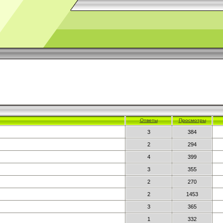
Ответы
Просмотры
3
384
2
294
4
399
3
355
2
270
2
1453
3
365
1
332