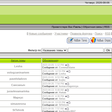
Четверг, 2026-08-06
Приветствую Вас
Гость
|
Обратная связь
|
RSS
[
Новые сообщения
·
Участники
·
Правила форума
·
Поиск
·
RSS
]
Фильтр по:
Автор темы
Обновления
↓
2023-10-05, 1:12 PM
Lesha
Сообщение от:
Commandame
2023-10-05, 12:53 PM
vologzaninartem
Сообщение от:
Lesha
2023-10-01, 9:53 PM
pavelvladovv
Сообщение от:
bojko
2023-09-26, 7:54 PM
Сансаныч
Сообщение от:
komarovagennya
2023-09-13, 9:49 AM
juravlevamarinka
Сообщение от:
Hattab
2023-08-22, 4:39 PM
Маркус
Сообщение от:
Gelas
2023-08-18, 12:03 PM
simaverona
Сообщение от:
StTehnik
2023-08-09, 7:57 AM
StTehnik
Сообщение от:
burkoigor2017