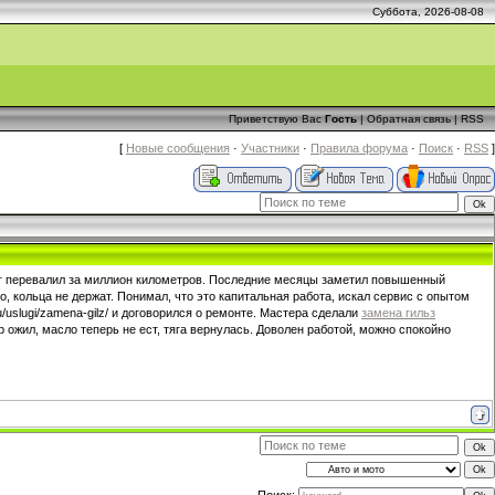
Суббота, 2026-08-08
Приветствую Вас
Гость
|
Обратная связь
|
RSS
[
Новые сообщения
·
Участники
·
Правила форума
·
Поиск
·
RSS
]
бег перевалил за миллион километров. Последние месяцы заметил повышенный
о, кольца не держат. Понимал, что это капитальная работа, искал сервис с опытом
uslugi/zamena-gilz/ и договорился о ремонте. Мастера сделали
замена гильз
 ожил, масло теперь не ест, тяга вернулась. Доволен работой, можно спокойно
Поиск: