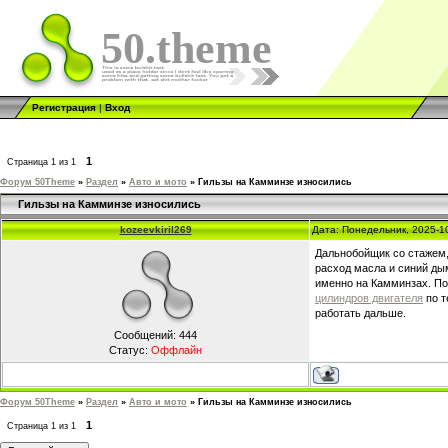
50.theme
Регистрация
|
Вход
1
Страница
1
из
1
Форум 50Theme
»
Раздел
»
Авто и мото
»
Гильзы на Камминзе износились
Гильзы на Камминзе износились
kozeevkiril269
Дата: Понедельник, 2025-1
Дальнобойщик со стажем,
расход масла и синий дым
именно на Камминзах. По 
цилиндров двигателя
по т
работать дальше.
Сообщений:
444
Статус:
Оффлайн
Форум 50Theme
»
Раздел
»
Авто и мото
»
Гильзы на Камминзе износились
1
Страница
1
из
1