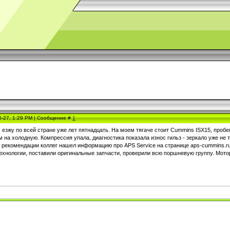
0-27, 1:29 PM | Сообщение #
1
 езжу по всей стране уже лет пятнадцать. На моем тягаче стоит Cummins ISX15, про
 на холодную. Компрессия упала, диагностика показала износ гильз - зеркало уже не т
рекомендации коллег нашел информацию про APS Service на странице aps-cummins.ru/
ехнологии, поставили оригинальные запчасти, проверили всю поршневую группу. Мотор