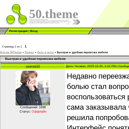
50.theme
Регистрация
|
Вход
1
Страница
1
из
1
Форум 50Theme
»
Раздел
»
Авто и мото
»
Быстрая и удобная перевозка мебели
Быстрая и удобная перевозка мебели
ronegol15
Дата: Четверг, 2025-10-30, 2:42 PM | Сооб
Недавно переезжа
болью стал вопро
воспользоваться
сама заказывала 
Сообщений:
1698
Статус:
Оффлайн
решила попробова
Интерфейс понят