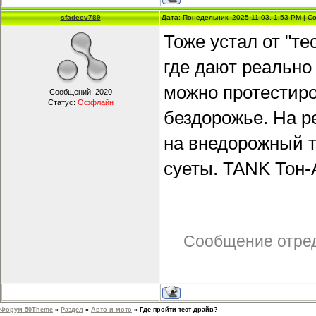
sfadeev789
Дата: Понедельник, 2025-11-03, 1:53 PM | 
Тоже устал от "те
где дают реально
можно протестиро
Сообщений:
2020
Статус:
Оффлайн
бездорожье. На р
на внедорожный т
суеты. TANK Тон-
Сообщение отре
Форум 50Theme
»
Раздел
»
Авто и мото
»
Где пройти тест-драйв?