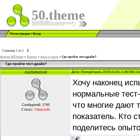
50.theme
Регистрация
|
Вход
1
Страница
1
из
1
Форум 50Theme
»
Раздел
»
Авто и мото
»
Где пройти тест-драйв?
Где пройти тест-драйв?
mariboborisgd
Дата: Понедельник, 2025-11-03, 1:36 PM | 
Хочу наконец исп
нормальные тест-
что многие дают т
Сообщений:
1745
Статус:
Оффлайн
показатель. Кто 
поделитесь опыто