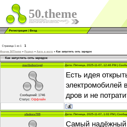
50.theme
Регистрация
|
Вход
1
Страница
1
из
1
Форум 50Theme
»
Раздел
»
Авто и мото
»
Как запустить сеть зарядок
Как запустить сеть зарядок
mariboborisgd
Дата: Пятница, 2025-11-07, 12:46 PM | Соо
Есть идея открыт
электромобилей в
дров и не потрати
Сообщений:
1746
Статус:
Оффлайн
sfadeev789
Дата: Пятница, 2025-11-07, 1:02 PM | Сооб
Самый надёжный п