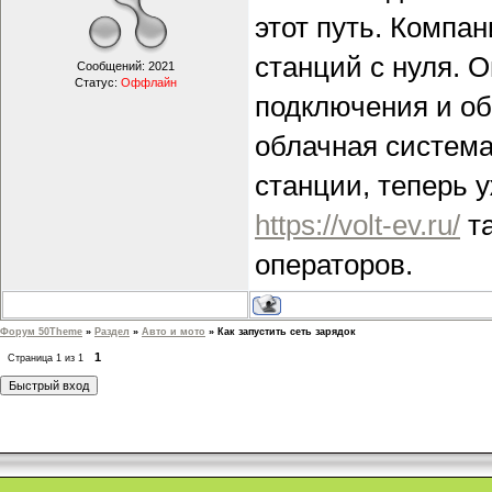
этот путь. Компа
станций с нуля. 
Сообщений:
2021
Статус:
Оффлайн
подключения и об
облачная система
станции, теперь 
https://volt-ev.ru/
та
операторов.
Форум 50Theme
»
Раздел
»
Авто и мото
»
Как запустить сеть зарядок
1
Страница
1
из
1