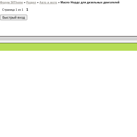
Форум 50Theme
»
Раздел
»
Авто и мото
»
Масло Нордс для дизельных двигателей
1
Страница
1
из
1