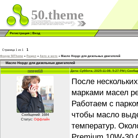
50.theme
Регистрация
|
Вход
1
Страница
1
из
1
Форум 50Theme
»
Раздел
»
Авто и мото
»
Масло Нордс для дизельных двигателей
Масло Нордс для дизельных двигателей
ronegol15
Дата: Суббота, 2025-11-08, 5:27 PM | Сооб
После нескольких
марками масел ре
Работаем с парко
чтобы масло выд
Сообщений:
1684
Статус:
Оффлайн
температур. Окол
Premium 10W-30 C