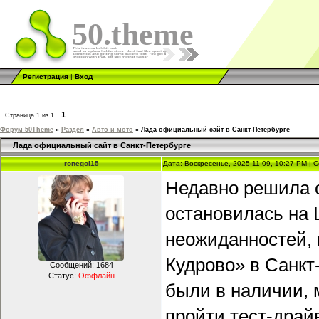
50.theme
Регистрация
|
Вход
1
Страница
1
из
1
Форум 50Theme
»
Раздел
»
Авто и мото
»
Лада официальный сайт в Санкт-Петербурге
Лада официальный сайт в Санкт-Петербурге
ronegol15
Дата: Воскресенье, 2025-11-09, 10:27 PM |
Недавно решила 
остановилась на 
неожиданностей, 
Кудрово» в Санкт
Сообщений:
1684
Статус:
Оффлайн
были в наличии, 
пройти тест-драй