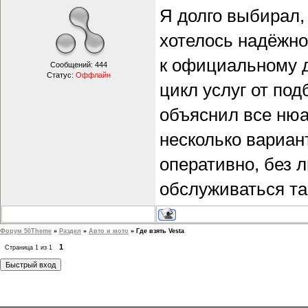
Я долго выбирал,
хотелось надёжно
к официальному д
Сообщений:
444
Статус:
Оффлайн
цикл услуг от по
объяснил все нюа
несколько вариан
оперативно, без 
обслуживаться та
Форум 50Theme
»
Раздел
»
Авто и мото
»
Где взять Vesta
1
Страница
1
из
1