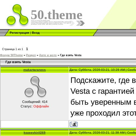
50.theme
Регистрация
|
Вход
1
Страница
1
из
1
Форум 50Theme
»
Раздел
»
Авто и мото
»
Где взять Vesta
Где взять Vesta
makartaranovs
Дата: Суббота, 2026-03-21, 10:29 AM | Соо
Подскажите, где 
Vesta с гарантие
быть уверенным в
Сообщений:
414
Статус:
Оффлайн
уже проходил этот
kozeevkiril269
Дата: Суббота, 2026-03-21, 11:38 AM | Соо