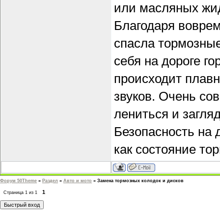
или масляных жид
Благодаря воврем
спасла тормозные
себя на дороге г
происходит плавн
звуков. Очень со
лениться и загля
Безопасность на 
как состояние то
Форум 50Theme
»
Раздел
»
Авто и мото
»
Замена тормозных колодок и дисков
1
Страница
1
из
1