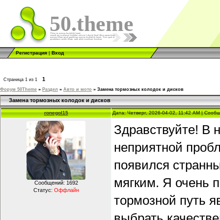
50.theme
Регистрация
|
Вход
1
Страница
1
из
1
Форум 50Theme
»
Раздел
»
Авто и мото
»
Замена тормозных колодок и дисков
Замена тормозных колодок и дисков
ronegol15
Дата: Четверг, 2026-04-02, 11:42 AM | Соо
Здравствуйте! В н
неприятной пробл
появился странны
мягким. Я очень 
Сообщений:
1692
Статус:
Оффлайн
тормозной путь яв
выбрать качеств