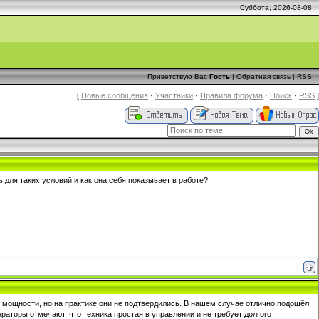
Суббота, 2026-08-08
Приветствую Вас
Гость
|
Обратная связь
|
RSS
[
Новые сообщения
·
Участники
·
Правила форума
·
Поиск
·
RSS
]
 для таких условий и как она себя показывает в работе?
о мощности, но на практике они не подтвердились. В нашем случае отлично подошёл
раторы отмечают, что техника простая в управлении и не требует долгого