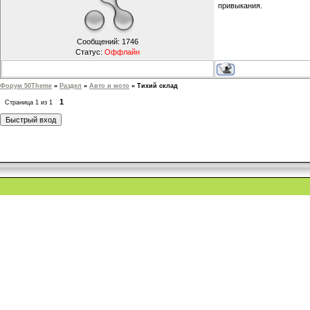
привыкания.
Сообщений:
1746
Статус:
Оффлайн
Форум 50Theme
»
Раздел
»
Авто и мото
»
Тихий склад
1
Страница
1
из
1