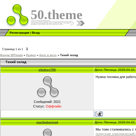
50.theme
Регистрация
|
Вход
1
Страница
1
из
1
Форум 50Theme
»
Раздел
»
Авто и мото
»
Тихий склад
Тихий склад
sfadeev789
Дата: Пятница, 2026-04-10
Нужна техника для работы
Сообщений:
2021
Статус:
Оффлайн
mariboborisgd
Дата: Пятница, 2026-04-10
Мы тоже сталкивались с 
погрузчик электрический