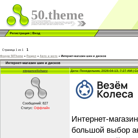
50.theme
Регистрация
|
Вход
1
Страница
1
из
1
Форум 50Theme
»
Раздел
»
Авто и мото
»
Интернет-магазин шин и дисков
Интернет-магазин шин и дисков
stepanvelichaev
Дата: Понедельник, 2026-04-13, 7:27 AM | 
Сообщений:
827
Статус:
Оффлайн
Интернет-магазин
большой выбор ак