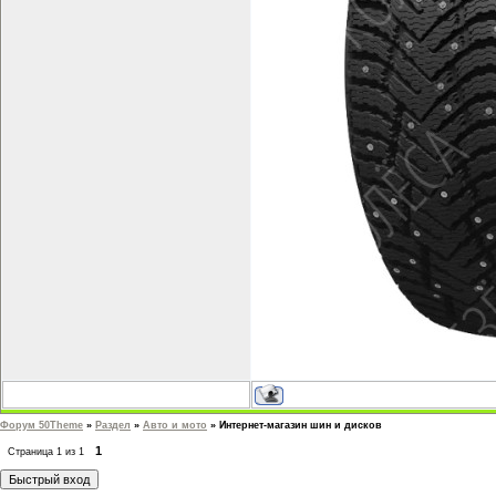
Форум 50Theme
»
Раздел
»
Авто и мото
»
Интернет-магазин шин и дисков
1
Страница
1
из
1