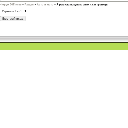
Форум 50Theme
»
Раздел
»
Авто и мото
»
Я решила покупать авто из-за границы
1
Страница
1
из
1