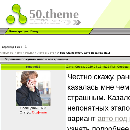
50.theme
Регистрация
|
Вход
1
Страница
1
из
1
Форум 50Theme
»
Раздел
»
Авто и мото
»
Я решила покупать авто из-за границы
Я решила покупать авто из-за границы
ronegol15
Дата: Среда, 2026-04-15, 8:22 PM | Сообще
Честно скажу, ра
казалась мне чем
страшным. Казалос
непонятных этапо
Сообщений:
1693
Статус:
Оффлайн
вариант
авто под
узнать подробнее