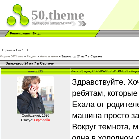
50.theme
Регистрация
|
Вход
1
Страница
1
из
1
Форум 50Theme
»
Раздел
»
Авто и мото
»
Эвакуатор 24 на 7 в Сергаче
Эвакуатор 24 на 7 в Сергаче
ronegol15
Дата: Среда, 2026-05-06, 6:41 PM | Сообще
Здравствуйте. Хо
ребятам, которые
Ехала от родител
машина просто за
Сообщений:
1698
Статус:
Оффлайн
Вокруг темнота, 
одна в холодном 