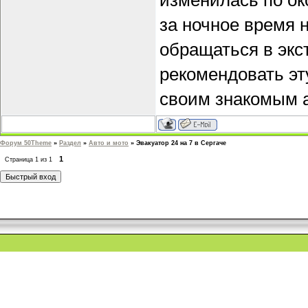
изменилась по ок
за ночное время н
обращаться в экс
рекомендовать эт
своим знакомым 
Форум 50Theme
»
Раздел
»
Авто и мото
»
Эвакуатор 24 на 7 в Сергаче
1
Страница
1
из
1