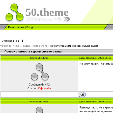
50.theme
Регистрация
|
Вход
1
Страница
1
из
1
Форум 50Theme
»
Раздел
»
Авто и мото
»
Почему стоимость курсов сильно разная
Почему стоимость курсов сильно разная
kozeevkiril269
Дата: Вторник, 2026-05-19
Не могу понять, почему о
Сообщений:
442
Статус:
Оффлайн
makartaranovs
Дата: Вторник, 2026-05-19
Разница часто не в краси
часть вещей надо уточня