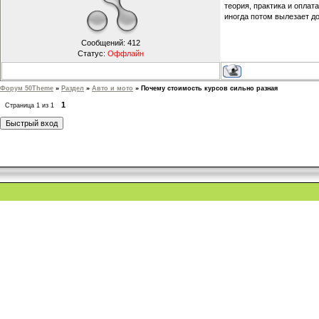
теория, практика и оплат
иногда потом вылезает до
Сообщений:
412
Статус:
Оффлайн
Форум 50Theme
»
Раздел
»
Авто и мото
»
Почему стоимость курсов сильно разная
1
Страница
1
из
1