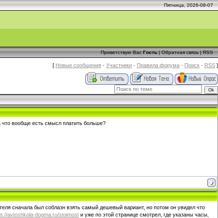
Пятница, 2026-08-07
Приветствую Вас
Гость
|
Обратная связь
|
RSS
[
Новые сообщения
·
Участники
·
Правила форума
·
Поиск
·
RSS
]
За что вообще есть смысл платить больше?
иятеля сначала был соблазн взять самый дешевый вариант, но потом он увидел что
ps://avtoshkola-dogma.ru/stoimost
и уже по этой странице смотрел, где указаны часы,