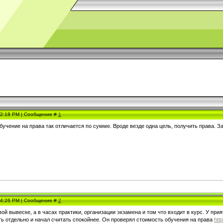
, 2:18 PM | Сообщение #
1
бучение на права так отличается по сумме. Вроде везде одна цель, получить права. 
, 4:26 PM | Сообщение #
2
вой вывеске, а в часах практики, организации экзамена и том что входит в курс. У пр
ть отдельно и начал считать спокойнее. Он проверял стоимость обучения на права
htt