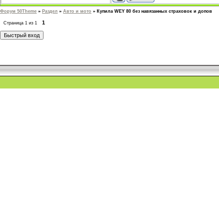
Форум 50Theme
»
Раздел
»
Авто и мото
»
Купила WEY 80 без навязанных страховок и допов
1
Страница
1
из
1