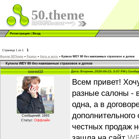
50.theme
Регистрация
|
Вход
1
Страница
1
из
1
Форум 50Theme
»
Раздел
»
Авто и мото
»
Купила WEY 80 без навязанных страховок и допов
Купила WEY 80 без навязанных страховок и допов
ronegol15
Дата: Вторник, 2026-06-23, 5:07 PM | Сооб
Всем привет! Хоч
разные салоны - в
одна, а в догово
дополнительного 
Сообщений:
1693
Статус:
Оффлайн
честных продаж не
зашла на сайт
WE