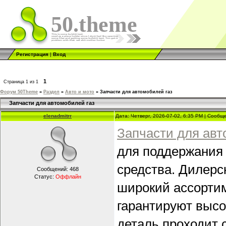
50.theme
Регистрация
|
Вход
1
Страница
1
из
1
Форум 50Theme
»
Раздел
»
Авто и мото
»
Запчасти для автомобилей газ
Запчасти для автомобилей газ
elenadmitrr
Дата: Четверг, 2026-07-02, 6:35 PM | Сооб
Запчасти для ав
для поддержания 
средства. Дилерс
Сообщений:
468
Статус:
Оффлайн
широкий ассортим
гарантируют высо
деталь проходит 