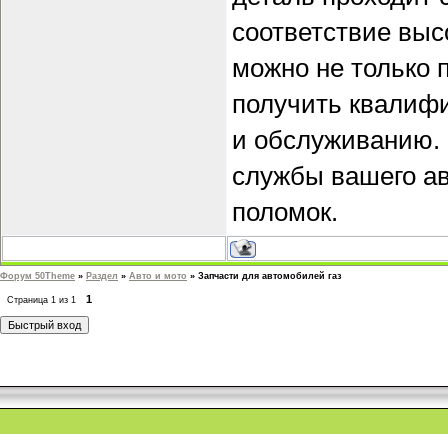
соответствие выс
можно не только 
получить квалифи
и обслуживанию. 
службы вашего а
поломок.
Форум 50Theme
»
Раздел
»
Авто и мото
»
Запчасти для автомобилей газ
1
Страница
1
из
1