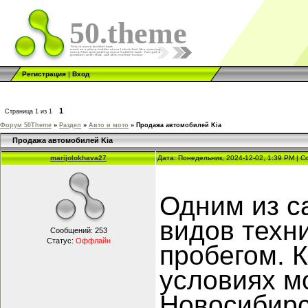
50.theme
Регистрация
|
Вход
1
Страница
1
из
1
Форум 50Theme
»
Раздел
»
Авто и мото
»
Продажа автомобилей Kia
Продажа автомобилей Kia
marijolokhava27
Дата: Понедельник, 2024-12-02, 1:39 PM | 
Одним из с
видов техн
Сообщений:
253
Статус:
Оффлайн
пробегом. 
условиях м
Новосибирс