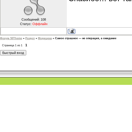
Сообщений:
108
Статус:
Оффлайн
Форум 50Theme
»
Раздел
»
Медицина
»
Самое страшное — не операция, а ожидание
1
Страница
1
из
1