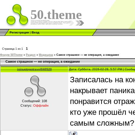
50.theme
Регистрация
|
Вход
1
Страница
1
из
1
Форум 50Theme
»
Раздел
»
Медицина
»
Самое страшное — не операция, а ожидание
Самое страшное — не операция, а ожидание
joinuptogotravel040520
Дата: Суббота, 2026-02-28, 5:57 PM | Сооб
Записалась на ко
накрывает паника.
понравится отраж
Сообщений:
108
Статус:
Оффлайн
кто уже прошёл ч
самым сложным?