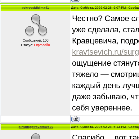
pokrovskijdima41
Дата: Суббота, 2026-02-28, 6:07 PM | Сооб
Честно? Самое сл
уже сделала, ста
Кравцевича, подр
Сообщений:
160
Статус:
Оффлайн
kravtsevich.ru/surge
ощущение стянуто
тяжело — смотриш
каждый день луч
даже забываю, ч
себя увереннее.
joinuptogotravel040520
Дата: Суббота, 2026-02-28, 6:13 PM | Сооб
Спасибо… вот так