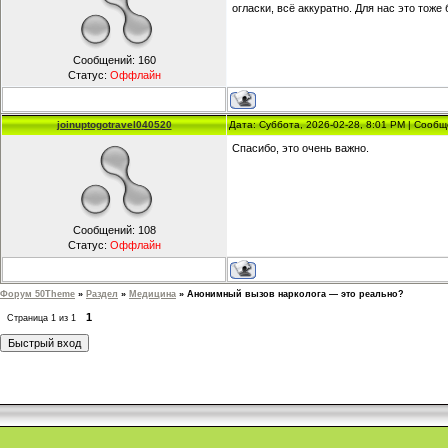
огласки, всё аккуратно. Для нас это тоже
Сообщений:
160
Статус:
Оффлайн
joinuptogotravel040520
Дата: Суббота, 2026-02-28, 8:01 PM | Сооб
Спасибо, это очень важно.
Сообщений:
108
Статус:
Оффлайн
Форум 50Theme
»
Раздел
»
Медицина
»
Анонимный вызов нарколога — это реально?
1
Страница
1
из
1