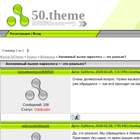
50.theme
Регистрация
|
Вход
1
Страница
1
из
1
Форум 50Theme
»
Раздел
»
Медицина
»
Анонимный вызов нарколога — это реально?
Анонимный вызов нарколога — это реально?
joinuptogotravel040520
Дата: Суббота, 2026-02-28, 7:47 PM | Сооб
Очень деликатный вопрос. Нужно вызвать 
уже обращался — как всё проходит на пр
Сообщений:
108
Статус:
Оффлайн
pokrovskijdima41
Дата: Суббота, 2026-02-28, 7:55 PM | Сооб
Да, это реально. Мы обращались в Химк
Приезжают без каких-то ярких машин ил