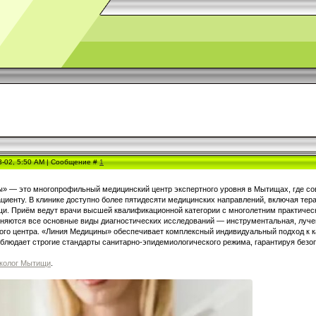
3-02, 5:50 AM | Сообщение #
1
» — это многопрофильный медицинский центр экспертного уровня в Мытищах, где с
циенту. В клинике доступно более пятидесяти медицинских направлений, включая тера
и. Приём ведут врачи высшей квалификационной категории с многолетним практичес
лняются все основные виды диагностических исследований — инструментальная, лучев
ого центра. «Линия Медицины» обеспечивает комплексный индивидуальный подход к к
облюдает строгие стандарты санитарно-эпидемиологического режима, гарантируя безо
еколог Мытищи
.