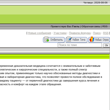
Четверг, 2026-08-06
Приветствую Вас
Гость
|
Обратная связь
|
RSS
[
Новые сообщения
·
Участники
·
Правила форума
·
Поиск
·
RSS
]
овременная доказательная медицина сочетается с внимательным и заботливым
певтические и хирургические специальности, а также полный спектр
ким опытом, применяющие только научно обоснованные методы диагностики и
ая и лабораторная диагностика, что позволяет провести полное обследование в
аждому пациенту — от первичной диагностики до завершения курса лечения и
пасность и комфорт на каждом этапе обращения.