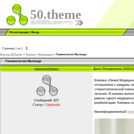
50.theme
Регистрация
|
Вход
1
Страница
1
из
1
Форум 50Theme
»
Раздел
»
Медицина
»
Гинекология Мытищи
Гинекология Мытищи
stepanvelichaev
Дата: Понедельник, 2026-0
Клиника «Линия Медицины
отношением к каждому па
стоматологической помощ
лечения. В клинике выпо
рамках одного медицинск
Сообщений:
827
реабилитации. Клиника с
Статус:
Оффлайн
Квалифицированный
гин