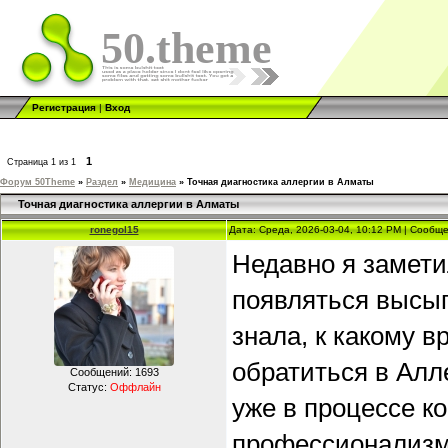
50.theme
Регистрация
|
Вход
1
Страница
1
из
1
Форум 50Theme
»
Раздел
»
Медицина
»
Точная диагностика аллергии в Алматы
Точная диагностика аллергии в Алматы
ronegol15
Дата: Среда, 2026-03-04, 10:12 PM | Сообщ
Недавно я заметил
появляться высып
знала, к какому в
обратиться в Алл
Сообщений:
1693
Статус:
Оффлайн
уже в процессе к
профессионализм 