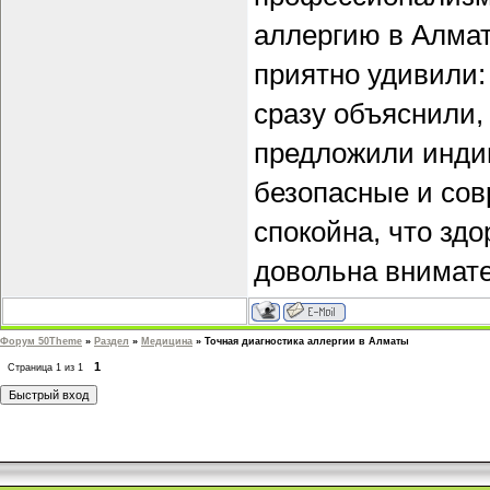
аллергию в Алм
приятно удивили:
сразу объяснили,
предложили инди
безопасные и сов
спокойна, что здо
довольна внимат
Форум 50Theme
»
Раздел
»
Медицина
»
Точная диагностика аллергии в Алматы
1
Страница
1
из
1