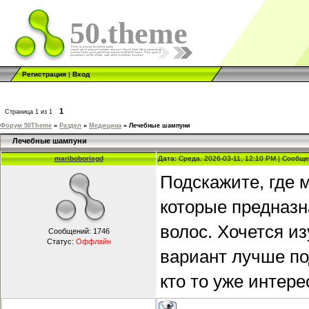
50.theme
Регистрация
|
Вход
1
Страница
1
из
1
Форум 50Theme
»
Раздел
»
Медицина
»
Лечебные шампуни
Лечебные шампуни
mariboborisgd
Дата: Среда, 2026-03-11, 12:10 PM | Сообщ
Подскажите, где 
которые предназ
волос. Хочется из
Сообщений:
1746
Статус:
Оффлайн
вариант лучше по
кто то уже интер