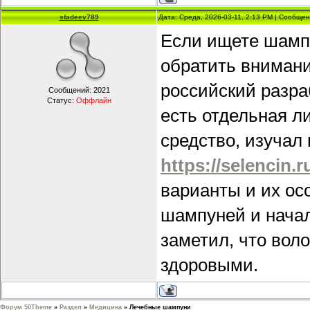
sfadeev789
Дата: Среда, 2026-03-11, 2:13 PM | Сообще
Если ищете шамп
обратить внимани
российский разра
Сообщений:
2021
Статус:
Оффлайн
есть отдельная л
средство, изучал
https://selencin.r
варианты и их ос
шампуней и начал
заметил, что вол
здоровыми.
Форум 50Theme
»
Раздел
»
Медицина
»
Лечебные шампуни