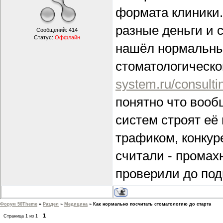
формата клиники. 
разные деньги и 
Сообщений:
414
Статус:
Оффлайн
нашёл нормальный
стоматологическ
system.ru/consulti
понятно что вооб
систем строят её
трафиком, конкур
считали - промах
проверили до под
Форум 50Theme
»
Раздел
»
Медицина
»
Как нормально посчитать стоматологию до старта
1
Страница
1
из
1