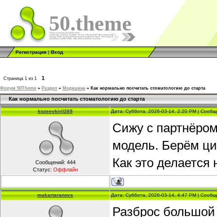
50.theme
Регистрация
|
Вход
1
Страница
1
из
1
Форум 50Theme
»
Раздел
»
Медицина
»
Как нормально посчитать стоматологию до старта
Как нормально посчитать стоматологию до старта
kozeevkiril269
Дата: Суббота, 2026-03-14, 2:20 PM | Сооб
Сижу с партнёром
модель. Берём ци
Как это делается
Сообщений:
444
Статус:
Оффлайн
makartaranovs
Дата: Суббота, 2026-03-14, 4:47 PM | Сооб
Разброс большой 