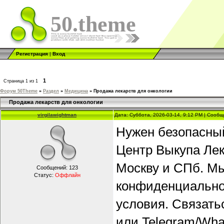
50.theme
Регистрация
|
Вход
1
Страница
1
из
1
Форум 50Theme
»
Раздел
»
Медицина
»
Продажа лекарств для онкологии
Продажа лекарств для онкологии
virgilawightman
Дата: Суббота, 2026-03-14, 9:12 PM | Сооб
Нужен безопасный
Центр Выкупа Лек
Москву и СПб. Мы
Сообщений:
123
Статус:
Оффлайн
конфиденциальнос
условия. Связать
или Telegram/Wha