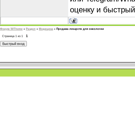
оценку и быстрый
Форум 50Theme
»
Раздел
»
Медицина
»
Продажа лекарств для онкологии
1
Страница
1
из
1