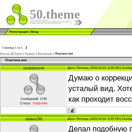
50.theme
Регистрация
|
Вход
1
Страница
1
из
1
Форум 50Theme
»
Раздел
»
Медицина
»
Пластика век
Пластика век
mariboborisgd
Дата: Пятница, 2026-03-20, 8:06 PM | Сооб
Думаю о коррекци
усталый вид. Хот
как проходит вос
Сообщений:
1745
Статус:
Оффлайн
sfadeev789
Дата: Пятница, 2026-03-20, 9:55 PM | Сооб
Делал подобную п