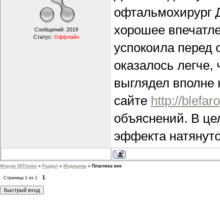
офтальмохирург 
хорошее впечатле
Сообщений:
2019
Статус:
Оффлайн
успокоила перед 
оказалось легче, 
выглядел вполне 
сайте
http://blefar
объяснений. В це
эффекта натянуто
Форум 50Theme
»
Раздел
»
Медицина
»
Пластика век
1
Страница
1
из
1