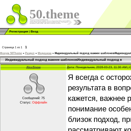
50.theme
Регистрация
|
Вход
1
Страница
1
из
1
Форум 50Theme
»
Раздел
»
Медицина
»
Индивидуальный подход важнее шаблоновИндивидуал
Индивидуальный подход важнее шаблоновИндивидуальный подход в
AlexSnow
Дата: Понедельник, 2026-03-23, 11:30 AM |
Я всегда с остор
результата в вопр
кажется, важнее р
Сообщений:
75
Статус:
Оффлайн
понимание особен
близок подход, п
рассматривают ко