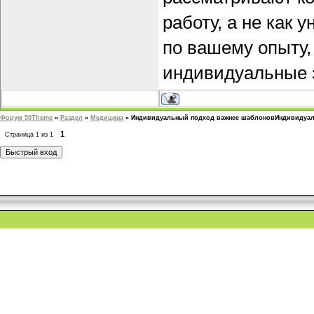
работу, а не как 
по вашему опыту,
индивидуальные з
Форум 50Theme
»
Раздел
»
Медицина
»
Индивидуальный подход важнее шаблоновИндивидуал
1
Страница
1
из
1