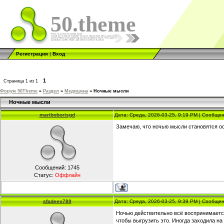
50.theme
Регистрация
|
Вход
1
Страница
1
из
1
Форум 50Theme
»
Раздел
»
Медицина
»
Ночные мысли
Ночные мысли
mariboborisgd
Дата: Среда, 2026-03-25, 9:19 PM | Сообще
Замечаю, что ночью мысли становятся ос
Сообщений:
1745
Статус:
Оффлайн
sfadeev789
Дата: Среда, 2026-03-25, 9:39 PM | Сообще
Ночью действительно всё воспринимается
чтобы выгрузить это. Иногда заходила на