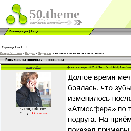
50.theme
Регистрация
|
Вход
1
Страница
1
из
1
Форум 50Theme
»
Раздел
»
Медицина
»
Решилась на виниры и не пожалела
Решилась на виниры и не пожалела
ronegol15
Дата: Четверг, 2026-03-26, 5:07 PM | Сооб
Долгое время меч
боялась, что зуб
изменилось после
«Атмосфера» по 
Сообщений:
1693
Статус:
Оффлайн
подруга. На приё
показал примеры 