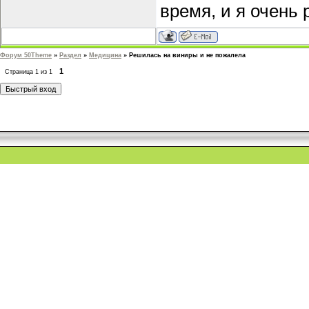
время, и я очень 
Форум 50Theme
»
Раздел
»
Медицина
»
Решилась на виниры и не пожалела
1
Страница
1
из
1